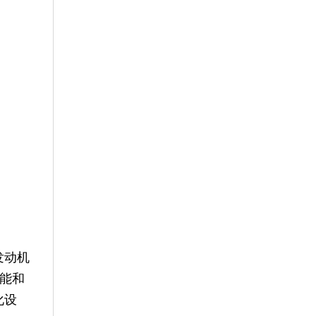
发动机
能和
化设