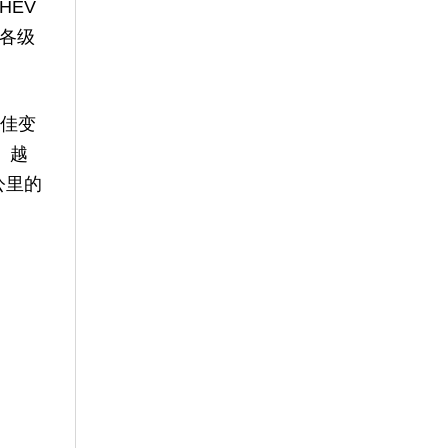
HEV
各级
十佳变
、越
公里的