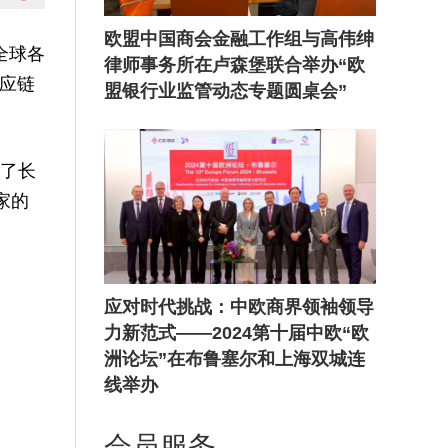
欧盟中国商会金融工作组与高伟绅
全球各
律师事务所在卢森堡联合举办“欧
应链
盟银行业监管动态专题圆桌会”
享了长
家的
应对时代挑战：中欧商界领袖领导
力新范式——2024第十届中欧“欧
洲论坛”在布鲁塞尔和上海双城连
线举办
会员服务