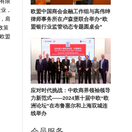
有限
企业，
欧盟中国商会金融工作组与高伟绅
，肩
律师事务所在卢森堡联合举办“欧
盟银行业监管动态专题圆桌会”
政策
欧盟
应对时代挑战：中欧商界领袖领导
力新范式——2024第十届中欧“欧
洲论坛”在布鲁塞尔和上海双城连
线举办
会员服务