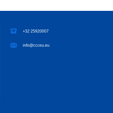
+32 25920007
info@ccceu.eu