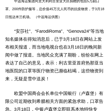
中远海运集团向意大利利古里亚大区捐赠的包括5万副口
罩、200件防护服等，总价值45万元人民币的抗疫物资，于3月18
日抵达米兰机场。 （中远海运供图）
“安莎社”、“FarodiRoma”、“Genova24”等当地
知名媒体在得知消息后，已于3月18日在网站上发
布相关报道，而当地电视台也在3月18日的晚间新
闻中做了报道。当地民众充满了期盼，纷纷在网上
表达了自己的意见，表示：利古里亚首府热那亚当
地医院的口罩等医疗物资已濒临枯竭，这些物资到
来，无疑是雪中送炭！
欧盟中国商会会长单位中国银行（卢森堡）有
限公司近期收到希腊相关方面的紧急求助，口罩告
急。3月18日，中银卢森堡立即联系本地特快专